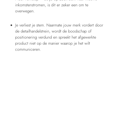
inkomstenstromen, is dit er zeker een om te
overwegen.
Je verliest je stem. Naarmate jouw merk vordert door
de detailhandelstrein, wordt de boodschap of
positionering verdund en spreekt het afgewerkte
product niet op de manier waarop je het wilt
communiceren.
Jij of jouw bedrijf is steeds meer geïnteresseerd en
succesvol in communicatie via sociale media.
Wat zijn de voordelen van
D2C?
Volgens Barclays Bank bedroegen de D2C-verkopen in 2020