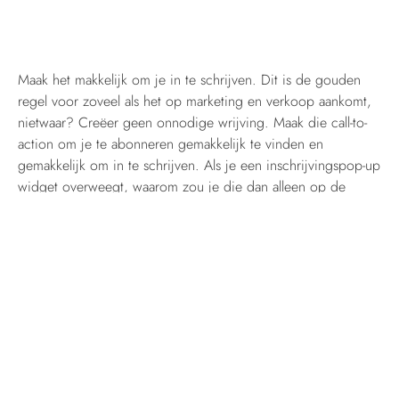
Maak het makkelijk om je in te schrijven. Dit is de gouden
regel voor zoveel als het op marketing en verkoop aankomt,
nietwaar? Creëer geen onnodige wrijving. Maak die call-to-
action om je te abonneren gemakkelijk te vinden en
gemakkelijk om in te schrijven. Als je een inschrijvingspop-up
widget overweegt, waarom zou je die dan alleen op de
homepage zetten? Waarom zou je hem niet op zoveel
mogelijk webpagina’s plaatsen zodat er geen kans is dat je
hem mist?